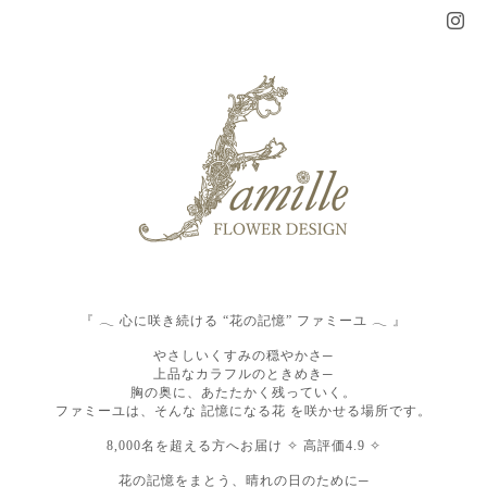
『 𓂃 心に咲き続ける “花の記憶” ファミーユ 𓂃 』
やさしいくすみの穏やかさ─
上品なカラフルのときめき─
胸の奥に、あたたかく残っていく。
ファミーユは、そんな 記憶になる花 を咲かせる場所です。
8,000名を超える方へお届け ✧ 高評価4.9 ✧
花の記憶をまとう、晴れの日のために─