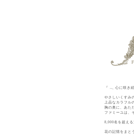
『 𓂃 心に咲き
やさしいくすみ
上品なカラフル
胸の奥に、あた
ファミーユは、そ
8,000名を超える
花の記憶をまと